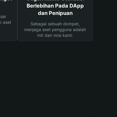
Berlebihan Pada DApp
dan Penipuan
sar
i aset
Sebagai sebuah dompet,
menjaga aset pengguna adalah
inti dari misi kami.