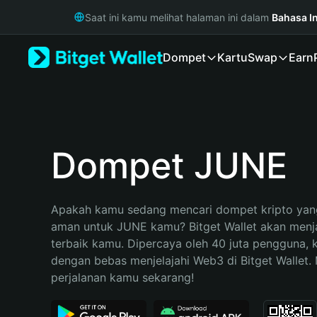
English
Saat ini kamu melihat halaman ini dalam
Bahasa I
日本語
Tiếng Việt
Dompet
Kartu
Swap
Earn
Русский
Español (Latinoamérica)
Türkçe
Italiano
Français
Deutsch
Dompet JUNE
简体中文
繁體中文
Português (Portugal)
Apakah kamu sedang mencari dompet kripto yang
Bahasa Indonesia
aman untuk JUNE kamu? Bitget Wallet akan menjad
ภาษาไทย
terbaik kamu. Dipercaya oleh 40 juta pengguna, 
हिन्दी
dengan bebas menjelajahi Web3 di Bitget Wallet. M
বাংলা
perjalanan kamu sekarang!
Español
Português (Brasil)
Español (Argentina)