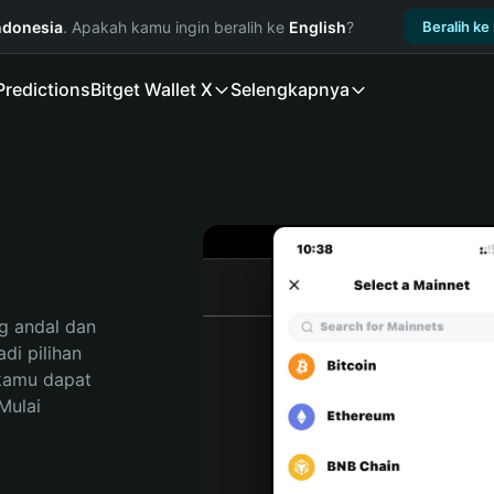
ndonesia
. Apakah kamu ingin beralih ke
English
?
Beralih ke
Predictions
Bitget Wallet X
Selengkapnya
 andal dan 
i pilihan 
kamu dapat 
ulai 