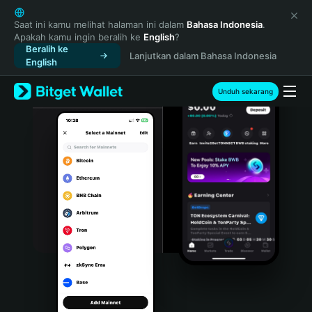
English
日本語
Saat ini kamu melihat halaman ini dalam
Bahasa Indonesia
.
Apakah kamu ingin beralih ke
English
?
Tiếng Việt
Beralih ke
Lanjutkan dalam Bahasa Indonesia
Русский
English
Español (Latinoamérica)
Türkçe
Unduh sekarang
Italiano
Français
Deutsch
简体中文
繁體中文
Português (Portugal)
Bahasa Indonesia
ภาษาไทย
हिन्दी
বাংলা
Español
Português (Brasil)
Español (Argentina)