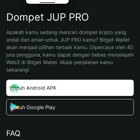
Dompet JUP PRO
Apakah kamu sedang mencari dompet kripto yang 
andal dan aman untuk JUP PRO kamu? Bitget Wallet 
akan menjadi pilihan terbaik kamu. Dipercaya oleh 40 
juta pengguna, kamu dapat dengan bebas menjelajahi 
Web3 di Bitget Wallet. Mulai perjalanan kamu 
sekarang!
Unduh Android APK
Unduh Google Play
FAQ