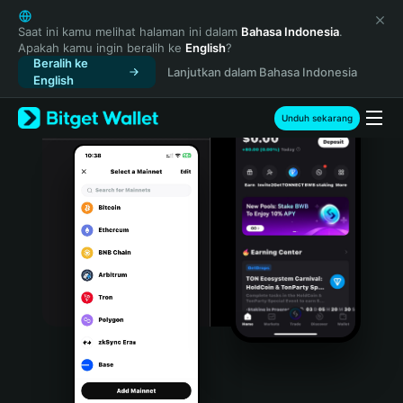
English
日本語
Saat ini kamu melihat halaman ini dalam
Bahasa Indonesia
.
Apakah kamu ingin beralih ke
English
?
Tiếng Việt
Beralih ke
Lanjutkan dalam Bahasa Indonesia
Русский
English
Español (Latinoamérica)
Türkçe
Unduh sekarang
Italiano
Français
Deutsch
简体中文
繁體中文
Português (Portugal)
Bahasa Indonesia
ภาษาไทย
हिन्दी
বাংলা
Español
Português (Brasil)
Español (Argentina)