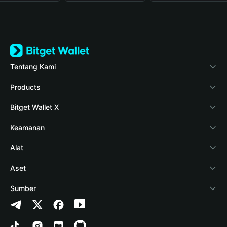
Tentang Kami
Bitget Wallet
Products
Blog
Crypto Card
Bitget Wallet X
Verifikasi keaslian
Stablecoin Earn
Pengembang
Keamanan
Berita kripto
Payfi Crypto
Hubungkan dompet
Dana perlindungan
Alat
Pusat Bantuan
Crypto Swap API
Bitget Wallet Pay
Teknologi keamanan
Beli kripto
Aset
Hubungi Kami
Altcoin Season Index
Listing proyek
Deteksi otorisasi
Arbitrum
Sumber
Sumber merek
Prediction Markets
Deteksi kontrak
Avalanche
Kebijakan Privasi