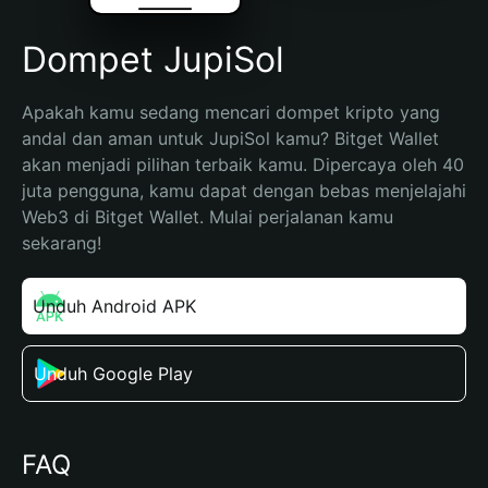
Dompet JupiSol
Apakah kamu sedang mencari dompet kripto yang 
andal dan aman untuk JupiSol kamu? Bitget Wallet 
akan menjadi pilihan terbaik kamu. Dipercaya oleh 40 
juta pengguna, kamu dapat dengan bebas menjelajahi 
Web3 di Bitget Wallet. Mulai perjalanan kamu 
sekarang!
Unduh Android APK
Unduh Google Play
FAQ