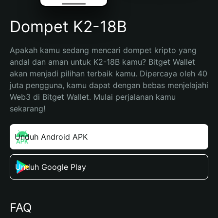
Dompet K2-18B
Apakah kamu sedang mencari dompet kripto yang 
andal dan aman untuk K2-18B kamu? Bitget Wallet 
akan menjadi pilihan terbaik kamu. Dipercaya oleh 40 
juta pengguna, kamu dapat dengan bebas menjelajahi 
Web3 di Bitget Wallet. Mulai perjalanan kamu 
sekarang!
Unduh Android APK
Unduh Google Play
FAQ