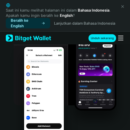
English
日本語
Saat ini kamu melihat halaman ini dalam
Bahasa Indonesia
.
Apakah kamu ingin beralih ke
English
?
Tiếng Việt
Beralih ke
Lanjutkan dalam Bahasa Indonesia
Русский
English
Español (Latinoamérica)
Türkçe
Unduh sekarang
Italiano
Français
Deutsch
简体中文
繁體中文
Português (Portugal)
Bahasa Indonesia
ภาษาไทย
हिन्दी
বাংলা
Español
Português (Brasil)
Español (Argentina)