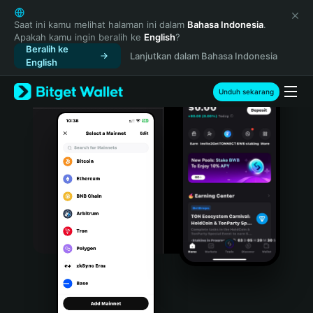
English
日本語
Saat ini kamu melihat halaman ini dalam
Bahasa Indonesia
.
Apakah kamu ingin beralih ke
English
?
Tiếng Việt
Beralih ke
Lanjutkan dalam Bahasa Indonesia
Русский
English
Español (Latinoamérica)
Türkçe
Unduh sekarang
Italiano
Français
Deutsch
简体中文
繁體中文
Português (Portugal)
Bahasa Indonesia
ภาษาไทย
हिन्दी
বাংলা
Español
Português (Brasil)
Español (Argentina)