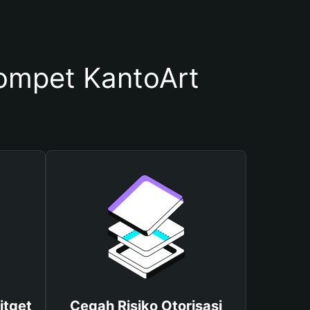
mpet KantoArt
itget
Cegah Risiko Otorisasi