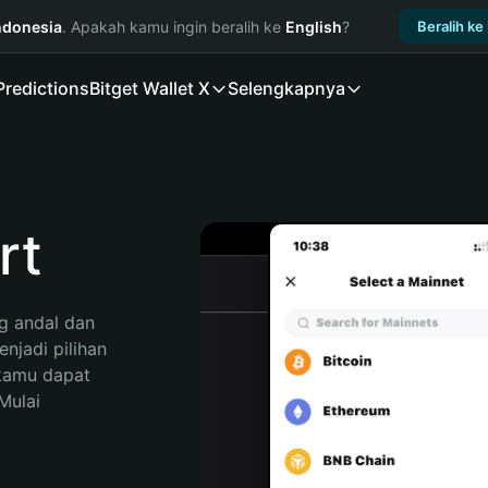
ndonesia
. Apakah kamu ingin beralih ke
English
?
Beralih ke
Predictions
Bitget Wallet X
Selengkapnya
rt
 andal dan 
jadi pilihan 
kamu dapat 
ulai 