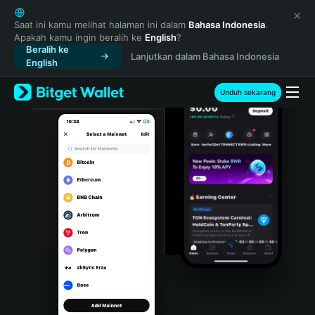
English
日本語
Saat ini kamu melihat halaman ini dalam
Bahasa Indonesia
.
Apakah kamu ingin beralih ke
English
?
Tiếng Việt
Beralih ke
Lanjutkan dalam Bahasa Indonesia
Русский
English
Español (Latinoamérica)
Türkçe
Unduh sekarang
Italiano
Français
Deutsch
简体中文
繁體中文
Português (Portugal)
Bahasa Indonesia
ภาษาไทย
हिन्दी
বাংলা
Español
Português (Brasil)
Español (Argentina)