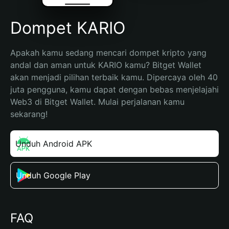
Dompet KARIO
Apakah kamu sedang mencari dompet kripto yang 
andal dan aman untuk KARIO kamu? Bitget Wallet 
akan menjadi pilihan terbaik kamu. Dipercaya oleh 40 
juta pengguna, kamu dapat dengan bebas menjelajahi 
Web3 di Bitget Wallet. Mulai perjalanan kamu 
sekarang!
Unduh Android APK
Unduh Google Play
FAQ