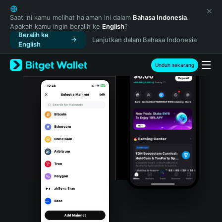
English
日本語
Saat ini kamu melihat halaman ini dalam
Bahasa Indonesia
.
Apakah kamu ingin beralih ke
English
?
Tiếng Việt
Beralih ke
Lanjutkan dalam Bahasa Indonesia
Русский
English
Español (Latinoamérica)
Türkçe
Unduh sekarang
Italiano
Français
Deutsch
简体中文
繁體中文
Português (Portugal)
Bahasa Indonesia
ภาษาไทย
हिन्दी
বাংলা
Español
Português (Brasil)
Español (Argentina)