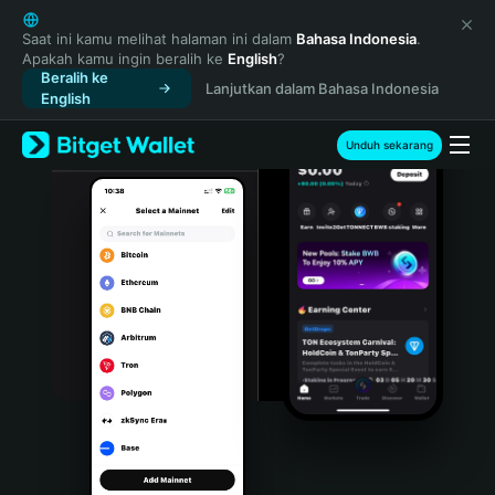
English
日本語
Saat ini kamu melihat halaman ini dalam
Bahasa Indonesia
.
Apakah kamu ingin beralih ke
English
?
Tiếng Việt
Beralih ke
Lanjutkan dalam Bahasa Indonesia
Русский
English
Español (Latinoamérica)
Türkçe
Unduh sekarang
Italiano
Français
Deutsch
简体中文
繁體中文
Português (Portugal)
Bahasa Indonesia
ภาษาไทย
हिन्दी
বাংলা
Español
Português (Brasil)
Español (Argentina)