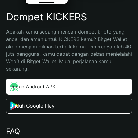
Dompet KICKERS
Apakah kamu sedang mencari dompet kripto yang 
andal dan aman untuk KICKERS kamu? Bitget Wallet 
akan menjadi pilihan terbaik kamu. Dipercaya oleh 40 
juta pengguna, kamu dapat dengan bebas menjelajahi 
Web3 di Bitget Wallet. Mulai perjalanan kamu 
sekarang!
Unduh Android APK
Unduh Google Play
FAQ