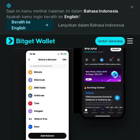
English
日本語
Saat ini kamu melihat halaman ini dalam
Bahasa Indonesia
.
Apakah kamu ingin beralih ke
English
?
Tiếng Việt
Beralih ke
Lanjutkan dalam Bahasa Indonesia
Русский
English
Español (Latinoamérica)
Türkçe
Unduh sekarang
Italiano
Français
Deutsch
简体中文
繁體中文
Português (Portugal)
Bahasa Indonesia
ภาษาไทย
हिन्दी
বাংলা
Español
Português (Brasil)
Español (Argentina)