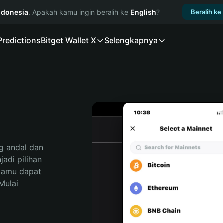
ndonesia
. Apakah kamu ingin beralih ke
English
?
Beralih ke
Predictions
Bitget Wallet X
Selengkapnya
 andal dan 
di pilihan 
kamu dapat 
ulai 