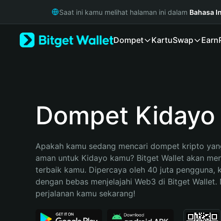
English
Saat ini kamu melihat halaman ini dalam
Bahasa I
日本語
Tiếng Việt
Dompet
Kartu
Swap
Earn
Русский
Español (Latinoamérica)
Türkçe
Italiano
Français
Deutsch
Dompet Kidayo
简体中文
繁體中文
Português (Portugal)
Apakah kamu sedang mencari dompet kripto yang
Bahasa Indonesia
aman untuk Kidayo kamu? Bitget Wallet akan menja
ภาษาไทย
terbaik kamu. Dipercaya oleh 40 juta pengguna, 
हिन्दी
dengan bebas menjelajahi Web3 di Bitget Wallet. M
বাংলা
perjalanan kamu sekarang!
Español
Português (Brasil)
Español (Argentina)