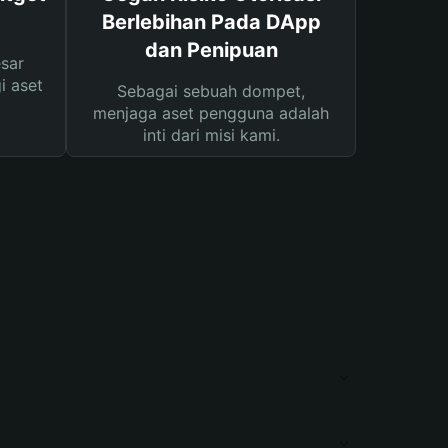
Berlebihan Pada DApp
dan Penipuan
sar
i aset
Sebagai sebuah dompet,
menjaga aset pengguna adalah
inti dari misi kami.