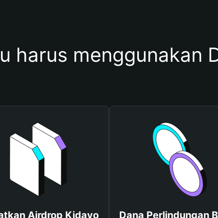
u harus menggunakan D
tkan Airdrop Kidayo
Dana Perlindungan B