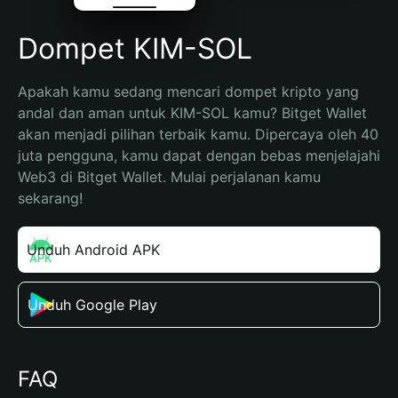
Dompet KIM-SOL
Apakah kamu sedang mencari dompet kripto yang 
andal dan aman untuk KIM-SOL kamu? Bitget Wallet 
akan menjadi pilihan terbaik kamu. Dipercaya oleh 40 
juta pengguna, kamu dapat dengan bebas menjelajahi 
Web3 di Bitget Wallet. Mulai perjalanan kamu 
sekarang!
Unduh Android APK
Unduh Google Play
FAQ