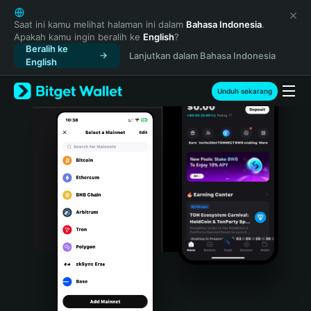
English
日本語
Saat ini kamu melihat halaman ini dalam
Bahasa Indonesia
.
Apakah kamu ingin beralih ke
English
?
Tiếng Việt
Beralih ke
Lanjutkan dalam Bahasa Indonesia
Русский
English
Español (Latinoamérica)
Türkçe
Unduh sekarang
Italiano
Français
Deutsch
简体中文
繁體中文
Português (Portugal)
Bahasa Indonesia
ภาษาไทย
हिन्दी
বাংলা
Español
Português (Brasil)
Español (Argentina)