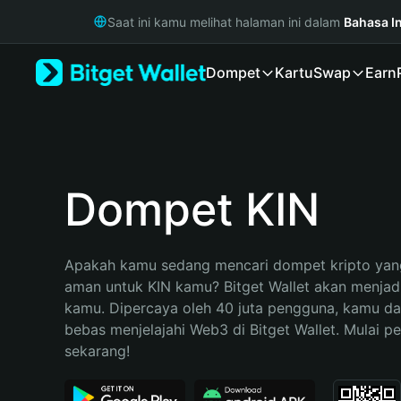
English
Saat ini kamu melihat halaman ini dalam
Bahasa I
日本語
Tiếng Việt
Dompet
Kartu
Swap
Earn
Русский
Español (Latinoamérica)
Türkçe
Italiano
Français
Deutsch
Dompet KIN
简体中文
繁體中文
Português (Portugal)
Apakah kamu sedang mencari dompet kripto yang
Bahasa Indonesia
aman untuk KIN kamu? Bitget Wallet akan menjadi p
ภาษาไทย
kamu. Dipercaya oleh 40 juta pengguna, kamu da
हिन्दी
bebas menjelajahi Web3 di Bitget Wallet. Mulai pe
বাংলা
sekarang!
Español
Português (Brasil)
Español (Argentina)