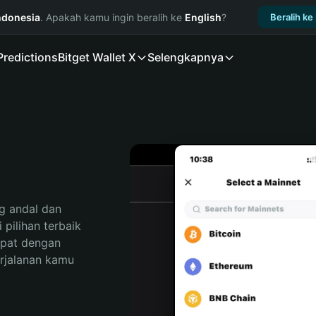
ndonesia
. Apakah kamu ingin beralih ke
English
?
Beralih ke
Predictions
Bitget Wallet X
Selengkapnya
 andal dan 
ilihan terbaik 
pat dengan 
rjalanan kamu 