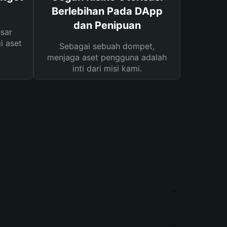
Berlebihan Pada DApp
dan Penipuan
sar
i aset
Sebagai sebuah dompet,
menjaga aset pengguna adalah
inti dari misi kami.