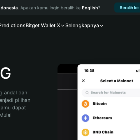
ndonesia
. Apakah kamu ingin beralih ke
English
?
Beralih ke
Predictions
Bitget Wallet X
Selengkapnya
OG
 andal dan 
jadi pilihan 
kamu dapat 
ulai 