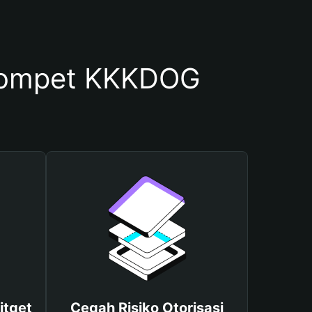
Dompet KKKDOG
itget
Cegah Risiko Otorisasi