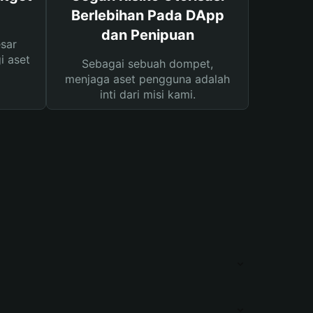
Berlebihan Pada DApp
dan Penipuan
sar
i aset
Sebagai sebuah dompet,
menjaga aset pengguna adalah
inti dari misi kami.