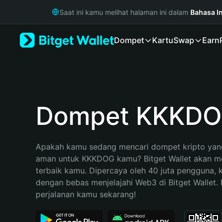
English
Saat ini kamu melihat halaman ini dalam
Bahasa I
日本語
Tiếng Việt
Dompet
Kartu
Swap
Earn
Русский
Español (Latinoamérica)
Türkçe
Italiano
Français
Deutsch
Dompet KKKD
简体中文
繁體中文
Português (Portugal)
Apakah kamu sedang mencari dompet kripto yang
Bahasa Indonesia
aman untuk KKKDOG kamu? Bitget Wallet akan men
ภาษาไทย
terbaik kamu. Dipercaya oleh 40 juta pengguna, 
हिन्दी
dengan bebas menjelajahi Web3 di Bitget Wallet. M
বাংলা
perjalanan kamu sekarang!
Español
Português (Brasil)
Español (Argentina)