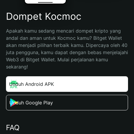
Dompet Kocmoc
Apakah kamu sedang mencari dompet kripto yang 
andal dan aman untuk Kocmoc kamu? Bitget Wallet 
akan menjadi pilihan terbaik kamu. Dipercaya oleh 40 
juta pengguna, kamu dapat dengan bebas menjelajahi 
Web3 di Bitget Wallet. Mulai perjalanan kamu 
sekarang!
Unduh Android APK
Unduh Google Play
FAQ