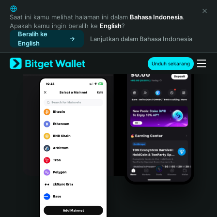
English
日本語
Saat ini kamu melihat halaman ini dalam
Bahasa Indonesia
.
Apakah kamu ingin beralih ke
English
?
Tiếng Việt
Beralih ke
Lanjutkan dalam Bahasa Indonesia
Русский
English
Español (Latinoamérica)
Türkçe
Unduh sekarang
Italiano
Français
Deutsch
简体中文
繁體中文
Português (Portugal)
Bahasa Indonesia
ภาษาไทย
हिन्दी
বাংলা
Español
Português (Brasil)
Español (Argentina)