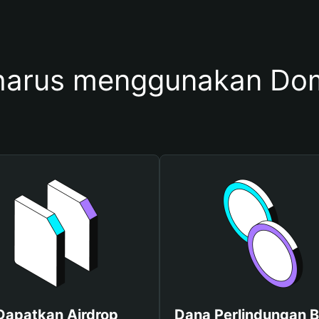
harus menggunakan Do
Dapatkan Airdrop
Dana Perlindungan B