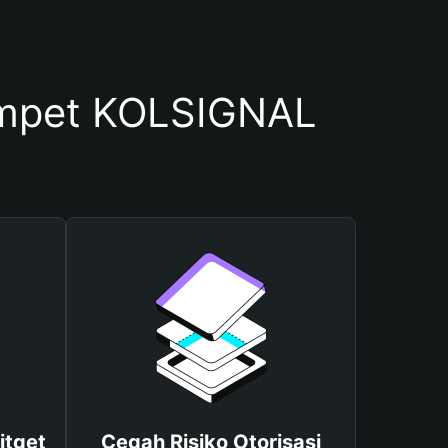
mpet KOLSIGNAL
itget
Cegah Risiko Otorisasi