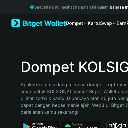
English
Saat ini kamu melihat halaman ini dalam
Bahasa I
日本語
Tiếng Việt
Dompet
Kartu
Swap
Earn
Русский
Español (Latinoamérica)
Türkçe
Italiano
Français
Deutsch
Dompet KOLSI
简体中文
繁體中文
Português (Portugal)
Apakah kamu sedang mencari dompet kripto yang
Bahasa Indonesia
aman untuk KOLSIGNAL kamu? Bitget Wallet akan 
ภาษาไทย
pilihan terbaik kamu. Dipercaya oleh 40 juta pen
हिन्दी
dapat dengan bebas menjelajahi Web3 di Bitget Wa
বাংলা
perjalanan kamu sekarang!
Español
Português (Brasil)
Español (Argentina)