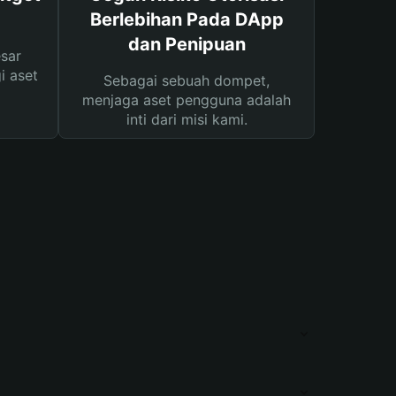
Berlebihan Pada DApp
dan Penipuan
sar
i aset
Sebagai sebuah dompet,
menjaga aset pengguna adalah
inti dari misi kami.