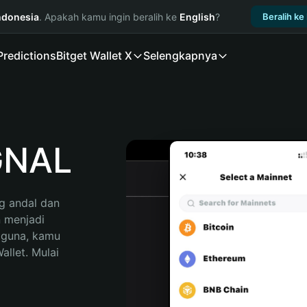
ndonesia
. Apakah kamu ingin beralih ke
English
?
Beralih ke
Predictions
Bitget Wallet X
Selengkapnya
GNAL
 andal dan 
menjadi 
gguna, kamu 
llet. Mulai 