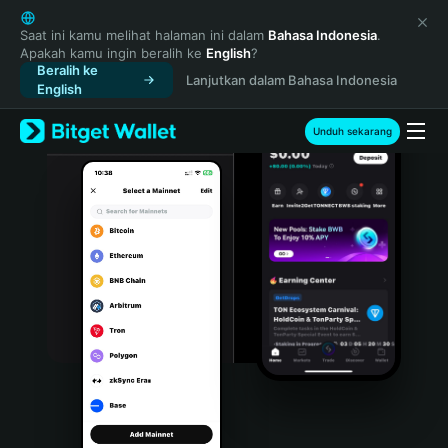
English
日本語
Saat ini kamu melihat halaman ini dalam
Bahasa Indonesia
.
Apakah kamu ingin beralih ke
English
?
Tiếng Việt
Beralih ke
Lanjutkan dalam Bahasa Indonesia
Русский
English
Español (Latinoamérica)
Türkçe
Unduh sekarang
Italiano
Français
Deutsch
简体中文
繁體中文
Português (Portugal)
Bahasa Indonesia
ภาษาไทย
हिन्दी
বাংলা
Español
Português (Brasil)
Español (Argentina)