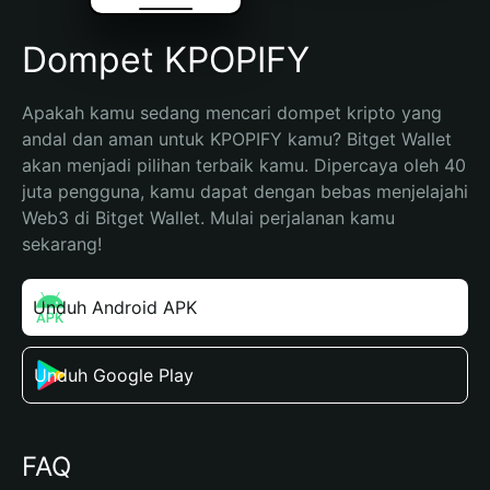
Dompet KPOPIFY
Apakah kamu sedang mencari dompet kripto yang 
andal dan aman untuk KPOPIFY kamu? Bitget Wallet 
akan menjadi pilihan terbaik kamu. Dipercaya oleh 40 
juta pengguna, kamu dapat dengan bebas menjelajahi 
Web3 di Bitget Wallet. Mulai perjalanan kamu 
sekarang!
Unduh Android APK
Unduh Google Play
FAQ