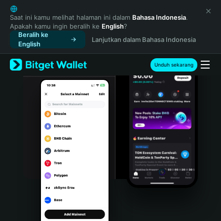
English
日本語
Saat ini kamu melihat halaman ini dalam
Bahasa Indonesia
.
Apakah kamu ingin beralih ke
English
?
Tiếng Việt
Beralih ke
Lanjutkan dalam Bahasa Indonesia
Русский
English
Español (Latinoamérica)
Türkçe
Unduh sekarang
Italiano
Français
Deutsch
简体中文
繁體中文
Português (Portugal)
Bahasa Indonesia
ภาษาไทย
हिन्दी
বাংলা
Español
Português (Brasil)
Español (Argentina)