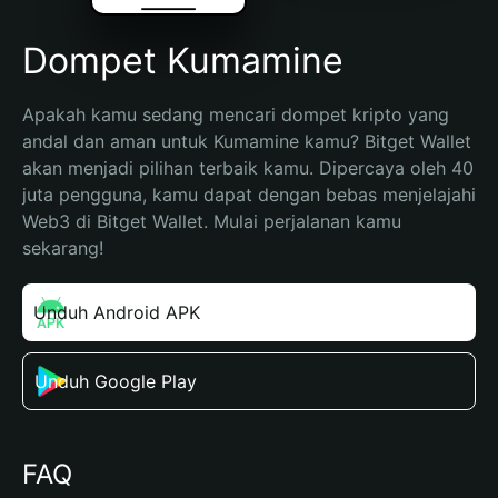
Dompet Kumamine
Apakah kamu sedang mencari dompet kripto yang 
andal dan aman untuk Kumamine kamu? Bitget Wallet 
akan menjadi pilihan terbaik kamu. Dipercaya oleh 40 
juta pengguna, kamu dapat dengan bebas menjelajahi 
Web3 di Bitget Wallet. Mulai perjalanan kamu 
sekarang!
Unduh Android APK
Unduh Google Play
FAQ