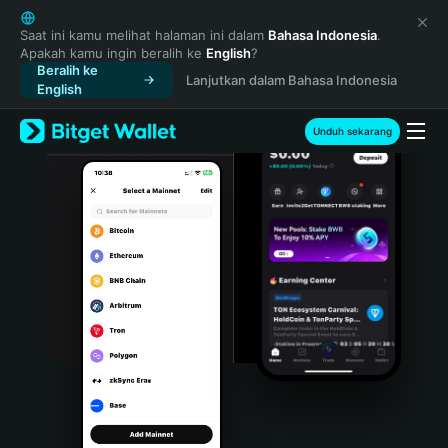
English
日本語
Saat ini kamu melihat halaman ini dalam
Bahasa Indonesia
.
Apakah kamu ingin beralih ke
English
?
Tiếng Việt
Beralih ke
Lanjutkan dalam Bahasa Indonesia
Русский
English
Español (Latinoamérica)
Türkçe
Unduh sekarang
Italiano
Français
Deutsch
简体中文
繁體中文
Português (Portugal)
Bahasa Indonesia
ภาษาไทย
हिन्दी
বাংলা
Español
Português (Brasil)
Español (Argentina)