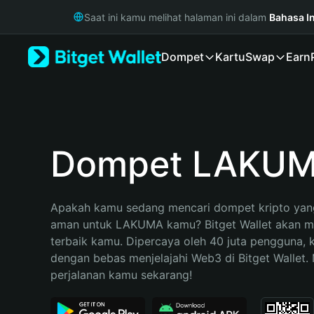
English
Saat ini kamu melihat halaman ini dalam
Bahasa I
日本語
Tiếng Việt
Dompet
Kartu
Swap
Earn
Русский
Español (Latinoamérica)
Türkçe
Italiano
Français
Deutsch
Dompet LAKU
简体中文
繁體中文
Português (Portugal)
Apakah kamu sedang mencari dompet kripto yang
Bahasa Indonesia
aman untuk LAKUMA kamu? Bitget Wallet akan men
ภาษาไทย
terbaik kamu. Dipercaya oleh 40 juta pengguna, 
हिन्दी
dengan bebas menjelajahi Web3 di Bitget Wallet. M
বাংলা
perjalanan kamu sekarang!
Español
Português (Brasil)
Español (Argentina)