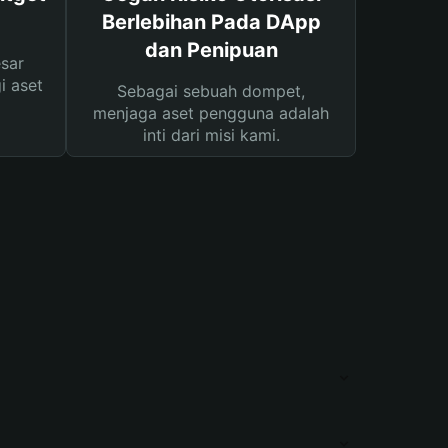
Berlebihan Pada DApp
dan Penipuan
sar
i aset
Sebagai sebuah dompet,
menjaga aset pengguna adalah
inti dari misi kami.