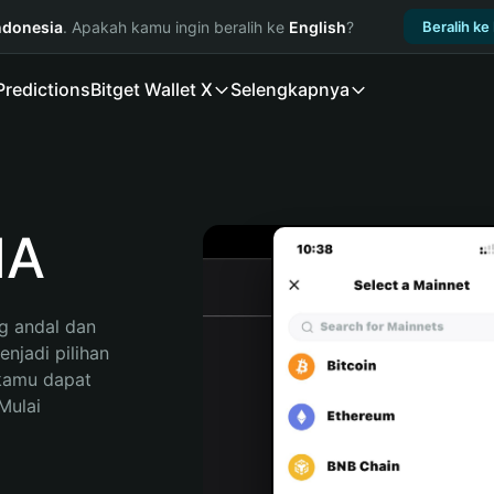
ndonesia
. Apakah kamu ingin beralih ke
English
?
Beralih ke
Predictions
Bitget Wallet X
Selengkapnya
MA
 andal dan 
jadi pilihan 
kamu dapat 
ulai 