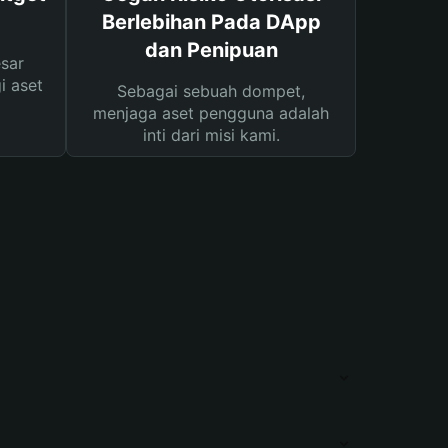
Berlebihan Pada DApp
dan Penipuan
sar
i aset
Sebagai sebuah dompet,
menjaga aset pengguna adalah
inti dari misi kami.