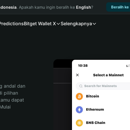
ndonesia
. Apakah kamu ingin beralih ke
English
?
Beralih ke
Predictions
Bitget Wallet X
Selengkapnya
 andal dan 
pilihan 
kamu dapat 
ulai 