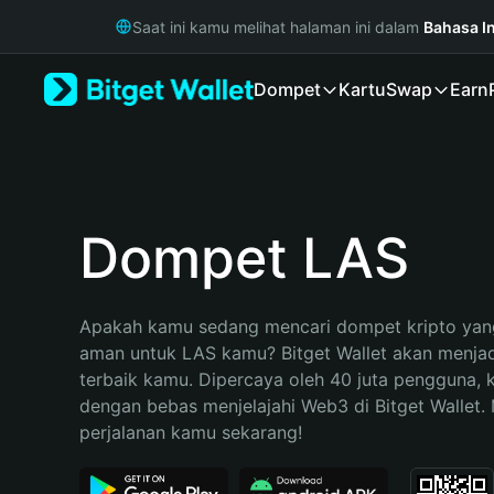
English
Saat ini kamu melihat halaman ini dalam
Bahasa I
日本語
Tiếng Việt
Dompet
Kartu
Swap
Earn
Русский
Español (Latinoamérica)
Türkçe
Italiano
Français
Deutsch
Dompet LAS
简体中文
繁體中文
Português (Portugal)
Apakah kamu sedang mencari dompet kripto yang
Bahasa Indonesia
aman untuk LAS kamu? Bitget Wallet akan menjadi 
ภาษาไทย
terbaik kamu. Dipercaya oleh 40 juta pengguna, 
हिन्दी
dengan bebas menjelajahi Web3 di Bitget Wallet. M
বাংলা
perjalanan kamu sekarang!
Español
Português (Brasil)
Español (Argentina)