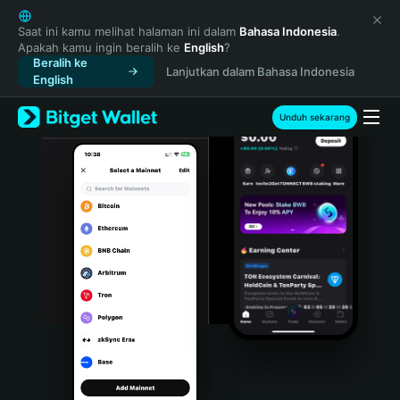
English
日本語
Saat ini kamu melihat halaman ini dalam
Bahasa Indonesia
.
Apakah kamu ingin beralih ke
English
?
Tiếng Việt
Beralih ke
Lanjutkan dalam Bahasa Indonesia
Русский
English
Español (Latinoamérica)
Türkçe
Unduh sekarang
Italiano
Français
Deutsch
简体中文
繁體中文
Português (Portugal)
Bahasa Indonesia
ภาษาไทย
हिन्दी
বাংলা
Español
Português (Brasil)
Español (Argentina)