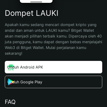
Dompet LAUKI
Apakah kamu sedang mencari dompet kripto yang 
andal dan aman untuk LAUKI kamu? Bitget Wallet 
akan menjadi pilihan terbaik kamu. Dipercaya oleh 40 
juta pengguna, kamu dapat dengan bebas menjelajahi 
Web3 di Bitget Wallet. Mulai perjalanan kamu 
sekarang!
Unduh Android APK
Unduh Google Play
FAQ