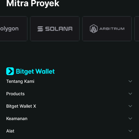
Mitra Proyek
Tentang Kami
Bitget Wallet
Products
Blog
Crypto Card
Bitget Wallet X
Verifikasi keaslian
Stablecoin Earn
Pengembang
Keamanan
Berita kripto
Payfi Crypto
Hubungkan dompet
Dana perlindungan
Alat