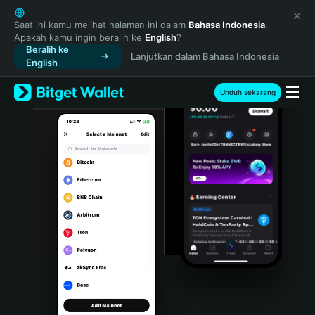
English
日本語
Saat ini kamu melihat halaman ini dalam
Bahasa Indonesia
.
Apakah kamu ingin beralih ke
English
?
Tiếng Việt
Beralih ke
Lanjutkan dalam Bahasa Indonesia
Русский
English
Español (Latinoamérica)
Türkçe
Unduh sekarang
Italiano
Français
Deutsch
简体中文
繁體中文
Português (Portugal)
Bahasa Indonesia
ภาษาไทย
हिन्दी
বাংলা
Español
Português (Brasil)
Español (Argentina)