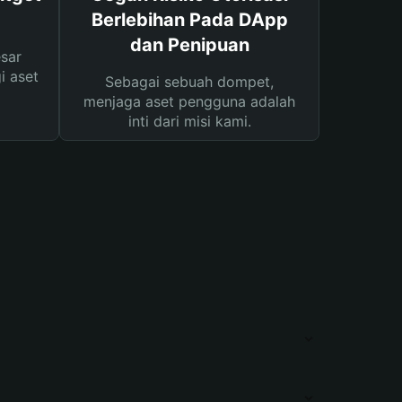
Berlebihan Pada DApp
dan Penipuan
sar
i aset
Sebagai sebuah dompet,
menjaga aset pengguna adalah
inti dari misi kami.