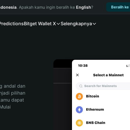
ndonesia
. Apakah kamu ingin beralih ke
English
?
Beralih ke
Predictions
Bitget Wallet X
Selengkapnya
 andal dan 
di pilihan 
kamu dapat 
ulai 