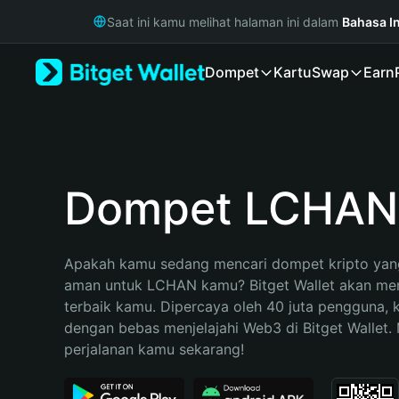
English
Saat ini kamu melihat halaman ini dalam
Bahasa I
日本語
Tiếng Việt
Dompet
Kartu
Swap
Earn
Русский
Español (Latinoamérica)
Türkçe
Italiano
Français
Deutsch
Dompet LCHAN
简体中文
繁體中文
Português (Portugal)
Apakah kamu sedang mencari dompet kripto yang
Bahasa Indonesia
aman untuk LCHAN kamu? Bitget Wallet akan menja
ภาษาไทย
terbaik kamu. Dipercaya oleh 40 juta pengguna, 
हिन्दी
dengan bebas menjelajahi Web3 di Bitget Wallet. M
বাংলা
perjalanan kamu sekarang!
Español
Português (Brasil)
Español (Argentina)