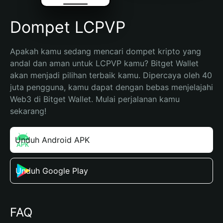
Dompet LCPVP
Apakah kamu sedang mencari dompet kripto yang 
andal dan aman untuk LCPVP kamu? Bitget Wallet 
akan menjadi pilihan terbaik kamu. Dipercaya oleh 40 
juta pengguna, kamu dapat dengan bebas menjelajahi 
Web3 di Bitget Wallet. Mulai perjalanan kamu 
sekarang!
Unduh Android APK
Unduh Google Play
FAQ