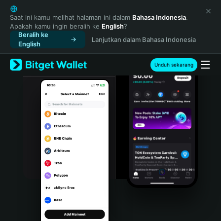
English
日本語
Saat ini kamu melihat halaman ini dalam
Bahasa Indonesia
.
Apakah kamu ingin beralih ke
English
?
Tiếng Việt
Beralih ke
Lanjutkan dalam Bahasa Indonesia
Русский
English
Español (Latinoamérica)
Türkçe
Unduh sekarang
Italiano
Français
Deutsch
简体中文
繁體中文
Português (Portugal)
Bahasa Indonesia
ภาษาไทย
हिन्दी
বাংলা
Español
Português (Brasil)
Español (Argentina)