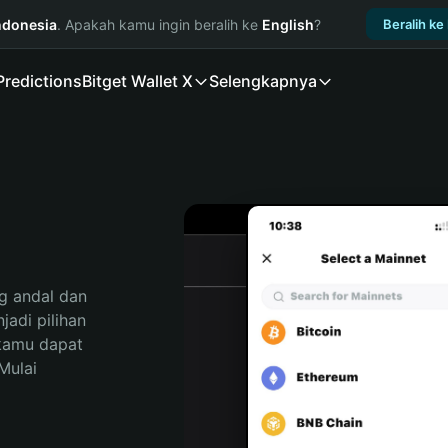
ndonesia
. Apakah kamu ingin beralih ke
English
?
Beralih ke
Predictions
Bitget Wallet X
Selengkapnya
e
 andal dan 
di pilihan 
kamu dapat 
ulai 