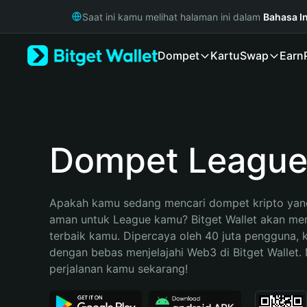
English
Saat ini kamu melihat halaman ini dalam
Bahasa I
日本語
Tiếng Việt
Dompet
Kartu
Swap
Earn
Русский
Español (Latinoamérica)
Türkçe
Italiano
Français
Deutsch
Dompet Leagu
简体中文
繁體中文
Português (Portugal)
Apakah kamu sedang mencari dompet kripto yang
Bahasa Indonesia
aman untuk League kamu? Bitget Wallet akan menja
ภาษาไทย
terbaik kamu. Dipercaya oleh 40 juta pengguna, 
हिन्दी
dengan bebas menjelajahi Web3 di Bitget Wallet. M
বাংলা
perjalanan kamu sekarang!
Español
Português (Brasil)
Español (Argentina)