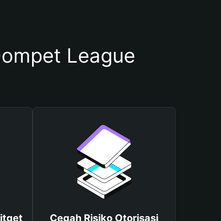
Dompet League
itget
Cegah Risiko Otorisasi