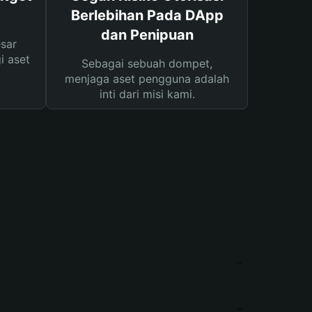
Berlebihan Pada DApp
dan Penipuan
sar
i aset
Sebagai sebuah dompet,
menjaga aset pengguna adalah
inti dari misi kami.