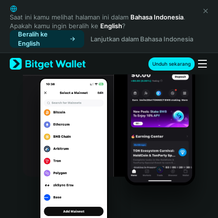
English
日本語
Saat ini kamu melihat halaman ini dalam
Bahasa Indonesia
.
Apakah kamu ingin beralih ke
English
?
Tiếng Việt
Beralih ke
Lanjutkan dalam Bahasa Indonesia
Русский
English
Español (Latinoamérica)
Türkçe
Unduh sekarang
Italiano
Français
Deutsch
简体中文
繁體中文
Português (Portugal)
Bahasa Indonesia
ภาษาไทย
हिन्दी
বাংলা
Español
Português (Brasil)
Español (Argentina)