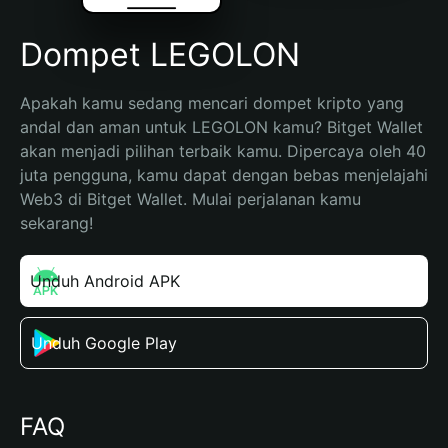
Dompet LEGOLON
Apakah kamu sedang mencari dompet kripto yang 
andal dan aman untuk LEGOLON kamu? Bitget Wallet 
akan menjadi pilihan terbaik kamu. Dipercaya oleh 40 
juta pengguna, kamu dapat dengan bebas menjelajahi 
Web3 di Bitget Wallet. Mulai perjalanan kamu 
sekarang!
Unduh Android APK
Unduh Google Play
FAQ