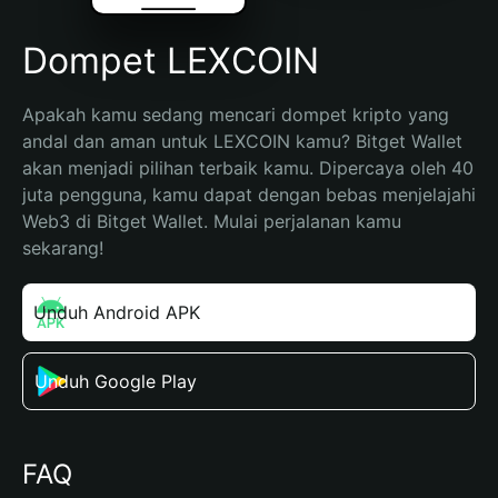
Dompet LEXCOIN
Apakah kamu sedang mencari dompet kripto yang 
andal dan aman untuk LEXCOIN kamu? Bitget Wallet 
akan menjadi pilihan terbaik kamu. Dipercaya oleh 40 
juta pengguna, kamu dapat dengan bebas menjelajahi 
Web3 di Bitget Wallet. Mulai perjalanan kamu 
sekarang!
Unduh Android APK
Unduh Google Play
FAQ