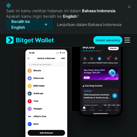
English
日本語
Saat ini kamu melihat halaman ini dalam
Bahasa Indonesia
.
Apakah kamu ingin beralih ke
English
?
Tiếng Việt
Beralih ke
Lanjutkan dalam Bahasa Indonesia
Русский
English
Español (Latinoamérica)
Türkçe
Unduh sekarang
Italiano
Français
Deutsch
简体中文
繁體中文
Português (Portugal)
Bahasa Indonesia
ภาษาไทย
हिन्दी
বাংলা
Español
Português (Brasil)
Español (Argentina)