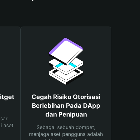
itget
Cegah Risiko Otorisasi
Berlebihan Pada DApp
dan Penipuan
sar
i aset
Sebagai sebuah dompet,
menjaga aset pengguna adalah