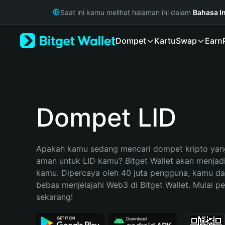
English
Saat ini kamu melihat halaman ini dalam
Bahasa I
日本語
Tiếng Việt
Dompet
Kartu
Swap
Earn
Русский
Español (Latinoamérica)
Türkçe
Italiano
Français
Deutsch
Dompet LID
简体中文
繁體中文
Português (Portugal)
Apakah kamu sedang mencari dompet kripto yang
Bahasa Indonesia
aman untuk LID kamu? Bitget Wallet akan menjadi p
ภาษาไทย
kamu. Dipercaya oleh 40 juta pengguna, kamu da
हिन्दी
bebas menjelajahi Web3 di Bitget Wallet. Mulai pe
বাংলা
sekarang!
Español
Português (Brasil)
Español (Argentina)