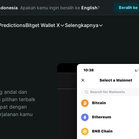
ndonesia
. Apakah kamu ingin beralih ke
English
?
Beralih ke
Predictions
Bitget Wallet X
Selengkapnya
 andal dan 
ilihan terbaik 
pat dengan 
rjalanan kamu 