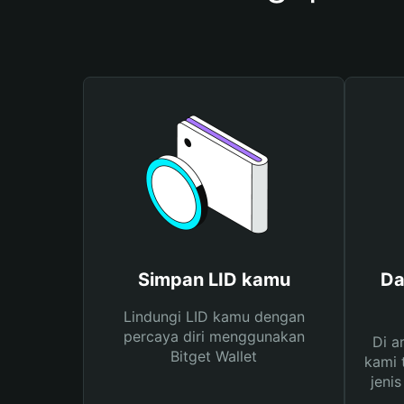
Simpan LID kamu
Da
Lindungi LID kamu dengan
percaya diri menggunakan
Di a
Bitget Wallet
kami 
jeni