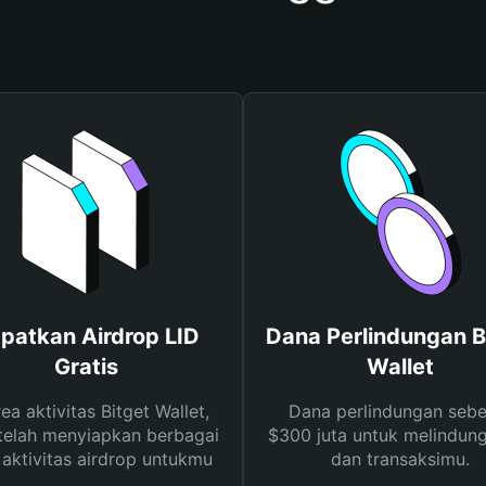
patkan Airdrop LID
Dana Perlindungan B
Gratis
Wallet
rea aktivitas Bitget Wallet,
Dana perlindungan sebe
telah menyiapkan berbagai
$300 juta untuk melindung
s aktivitas airdrop untukmu
dan transaksimu.