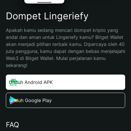
Dompet Lingeriefy
Apakah kamu sedang mencari dompet kripto yang 
andal dan aman untuk Lingeriefy kamu? Bitget Wallet 
akan menjadi pilihan terbaik kamu. Dipercaya oleh 40 
juta pengguna, kamu dapat dengan bebas menjelajahi 
Web3 di Bitget Wallet. Mulai perjalanan kamu 
sekarang!
Unduh Android APK
Unduh Google Play
FAQ