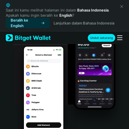
English
日本語
Saat ini kamu melihat halaman ini dalam
Bahasa Indonesia
.
Apakah kamu ingin beralih ke
English
?
Tiếng Việt
Beralih ke
Lanjutkan dalam Bahasa Indonesia
Русский
English
Español (Latinoamérica)
Türkçe
Unduh sekarang
Italiano
Français
Deutsch
简体中文
繁體中文
Português (Portugal)
Bahasa Indonesia
ภาษาไทย
हिन्दी
বাংলা
Español
Português (Brasil)
Español (Argentina)