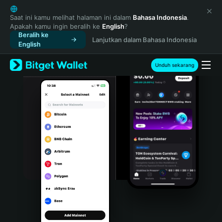
English
日本語
Saat ini kamu melihat halaman ini dalam
Bahasa Indonesia
.
Apakah kamu ingin beralih ke
English
?
Tiếng Việt
Beralih ke
Lanjutkan dalam Bahasa Indonesia
Русский
English
Español (Latinoamérica)
Türkçe
Unduh sekarang
Italiano
Français
Deutsch
简体中文
繁體中文
Português (Portugal)
Bahasa Indonesia
ภาษาไทย
हिन्दी
বাংলা
Español
Português (Brasil)
Español (Argentina)