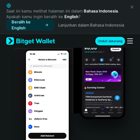
English
日本語
Saat ini kamu melihat halaman ini dalam
Bahasa Indonesia
.
Apakah kamu ingin beralih ke
English
?
Tiếng Việt
Beralih ke
Lanjutkan dalam Bahasa Indonesia
Русский
English
Español (Latinoamérica)
Türkçe
Unduh sekarang
Italiano
Français
Deutsch
简体中文
繁體中文
Português (Portugal)
Bahasa Indonesia
ภาษาไทย
हिन्दी
বাংলা
Español
Português (Brasil)
Español (Argentina)