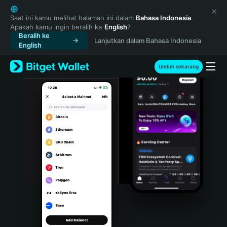
English
日本語
Saat ini kamu melihat halaman ini dalam
Bahasa Indonesia
.
Apakah kamu ingin beralih ke
English
?
Tiếng Việt
Beralih ke
Lanjutkan dalam Bahasa Indonesia
Русский
English
Español (Latinoamérica)
Türkçe
Unduh sekarang
Italiano
Français
Deutsch
简体中文
繁體中文
Português (Portugal)
Bahasa Indonesia
ภาษาไทย
हिन्दी
বাংলা
Español
Português (Brasil)
Español (Argentina)