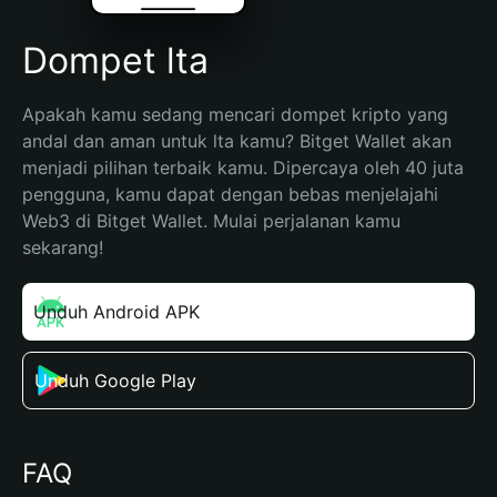
Dompet lta
Apakah kamu sedang mencari dompet kripto yang 
andal dan aman untuk lta kamu? Bitget Wallet akan 
menjadi pilihan terbaik kamu. Dipercaya oleh 40 juta 
pengguna, kamu dapat dengan bebas menjelajahi 
Web3 di Bitget Wallet. Mulai perjalanan kamu 
sekarang!
Unduh Android APK
Unduh Google Play
FAQ