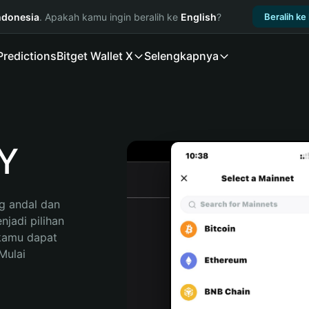
ndonesia
. Apakah kamu ingin beralih ke
English
?
Beralih ke
Predictions
Bitget Wallet X
Selengkapnya
Y
 andal dan 
adi pilihan 
kamu dapat 
ulai 