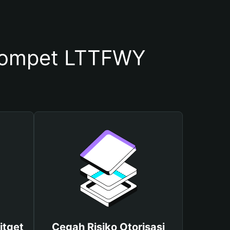
Dompet LTTFWY
itget
Cegah Risiko Otorisasi