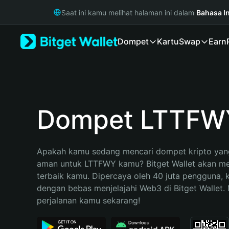
English
Saat ini kamu melihat halaman ini dalam
Bahasa I
日本語
Tiếng Việt
Dompet
Kartu
Swap
Earn
Русский
Español (Latinoamérica)
Türkçe
Italiano
Français
Deutsch
Dompet LTTFW
简体中文
繁體中文
Português (Portugal)
Apakah kamu sedang mencari dompet kripto yang
Bahasa Indonesia
aman untuk LTTFWY kamu? Bitget Wallet akan menj
ภาษาไทย
terbaik kamu. Dipercaya oleh 40 juta pengguna, 
हिन्दी
dengan bebas menjelajahi Web3 di Bitget Wallet. M
বাংলা
perjalanan kamu sekarang!
Español
Português (Brasil)
Español (Argentina)