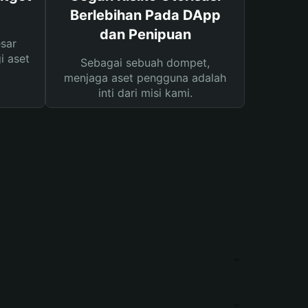
Berlebihan Pada DApp
dan Penipuan
sar
i aset
Sebagai sebuah dompet,
menjaga aset pengguna adalah
inti dari misi kami.