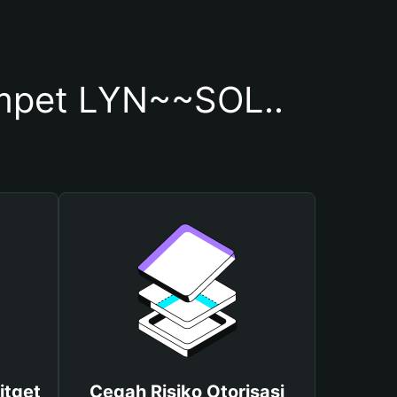
mpet LYN~~SOL..
itget
Cegah Risiko Otorisasi