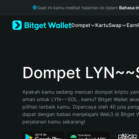
English
Saat ini kamu melihat halaman ini dalam
Bahasa I
日本語
Tiếng Việt
Dompet
Kartu
Swap
Earn
Русский
Español (Latinoamérica)
Türkçe
Italiano
Français
Deutsch
Dompet LYN~~S
简体中文
繁體中文
Português (Portugal)
Apakah kamu sedang mencari dompet kripto yang
Bahasa Indonesia
aman untuk LYN~~SOL.. kamu? Bitget Wallet akan
ภาษาไทย
pilihan terbaik kamu. Dipercaya oleh 40 juta pen
हिन्दी
dapat dengan bebas menjelajahi Web3 di Bitget Wa
বাংলা
perjalanan kamu sekarang!
Español
Português (Brasil)
Español (Argentina)