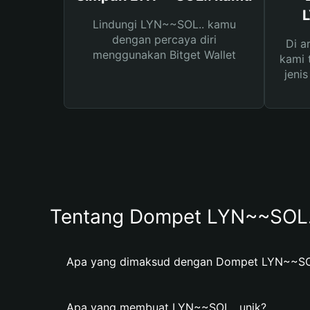
L
Lindungi LYN~~SOL.. kamu
dengan percaya diri
Di a
menggunakan Bitget Wallet
kami 
jeni
Tentang Dompet LYN~~SOL.
Apa yang dimaksud dengan Dompet LYN~~SO
Apa yang membuat LYN~~SOL.. unik?