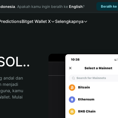
ndonesia
. Apakah kamu ingin beralih ke
English
?
Beralih ke
Predictions
Bitget Wallet X
Selengkapnya
OL..
 andal dan 
 menjadi 
gguna, kamu 
llet. Mulai 