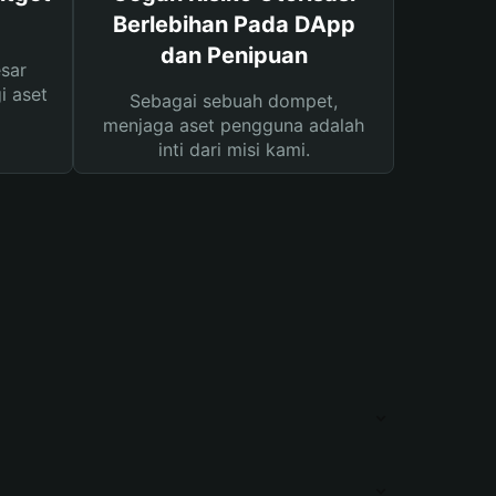
Berlebihan Pada DApp
dan Penipuan
sar
i aset
Sebagai sebuah dompet,
menjaga aset pengguna adalah
inti dari misi kami.