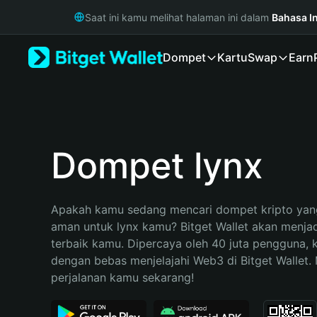
English
Saat ini kamu melihat halaman ini dalam
Bahasa I
日本語
Tiếng Việt
Dompet
Kartu
Swap
Earn
Русский
Español (Latinoamérica)
Türkçe
Italiano
Français
Deutsch
Dompet lynx
简体中文
繁體中文
Português (Portugal)
Apakah kamu sedang mencari dompet kripto yang
Bahasa Indonesia
aman untuk lynx kamu? Bitget Wallet akan menjadi
ภาษาไทย
terbaik kamu. Dipercaya oleh 40 juta pengguna, 
हिन्दी
dengan bebas menjelajahi Web3 di Bitget Wallet. M
বাংলা
perjalanan kamu sekarang!
Español
Português (Brasil)
Español (Argentina)