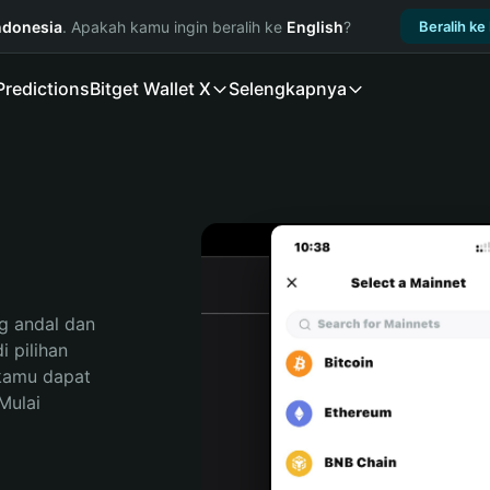
ndonesia
. Apakah kamu ingin beralih ke
English
?
Beralih ke
Predictions
Bitget Wallet X
Selengkapnya
 andal dan 
 pilihan 
kamu dapat 
ulai 