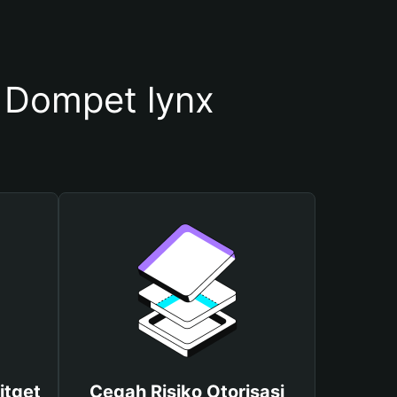
Dompet lynx
itget
Cegah Risiko Otorisasi