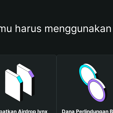
mu harus menggunakan 
patkan Airdrop lynx
Dana Perlindungan B