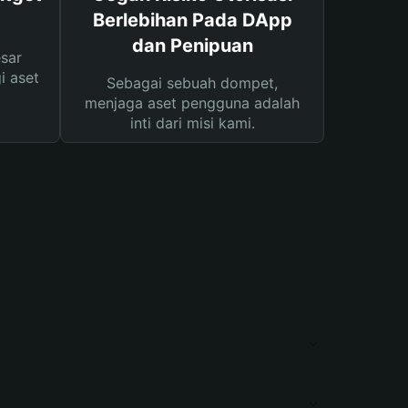
Berlebihan Pada DApp
dan Penipuan
sar
i aset
Sebagai sebuah dompet,
menjaga aset pengguna adalah
inti dari misi kami.