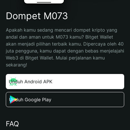
Dompet M073
Apakah kamu sedang mencari dompet kripto yang 
andal dan aman untuk M073 kamu? Bitget Wallet 
akan menjadi pilihan terbaik kamu. Dipercaya oleh 40 
juta pengguna, kamu dapat dengan bebas menjelajahi 
Web3 di Bitget Wallet. Mulai perjalanan kamu 
sekarang!
Unduh Android APK
Unduh Google Play
FAQ