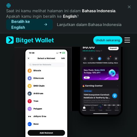
English
日本語
Saat ini kamu melihat halaman ini dalam
Bahasa Indonesia
.
Apakah kamu ingin beralih ke
English
?
Tiếng Việt
Beralih ke
Lanjutkan dalam Bahasa Indonesia
Русский
English
Español (Latinoamérica)
Türkçe
Unduh sekarang
Italiano
Français
Deutsch
简体中文
繁體中文
Português (Portugal)
Bahasa Indonesia
ภาษาไทย
हिन्दी
বাংলা
Español
Português (Brasil)
Español (Argentina)