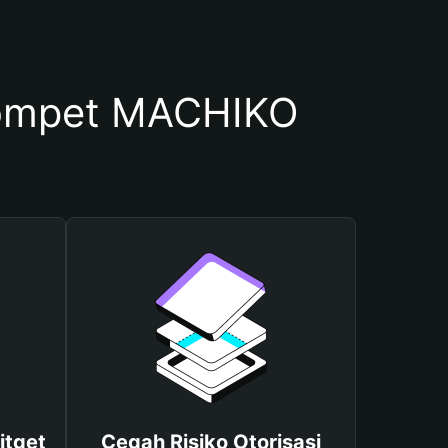
ompet MACHIKO
itget
Cegah Risiko Otorisasi