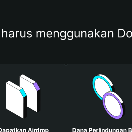
 harus menggunakan D
Dapatkan Airdrop
Dana Perlindungan B