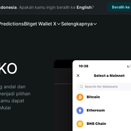
ndonesia
. Apakah kamu ingin beralih ke
English
?
Beralih ke
Predictions
Bitget Wallet X
Selengkapnya
KO
 andal dan 
jadi pilihan 
kamu dapat 
ulai 