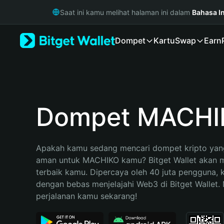
English
Saat ini kamu melihat halaman ini dalam
Bahasa I
日本語
Tiếng Việt
Dompet
Kartu
Swap
Earn
Русский
Español (Latinoamérica)
Türkçe
Italiano
Français
Deutsch
Dompet MACHI
简体中文
繁體中文
Português (Portugal)
Apakah kamu sedang mencari dompet kripto yang
Bahasa Indonesia
aman untuk MACHIKO kamu? Bitget Wallet akan men
ภาษาไทย
terbaik kamu. Dipercaya oleh 40 juta pengguna, 
हिन्दी
dengan bebas menjelajahi Web3 di Bitget Wallet. M
বাংলা
perjalanan kamu sekarang!
Español
Português (Brasil)
Español (Argentina)