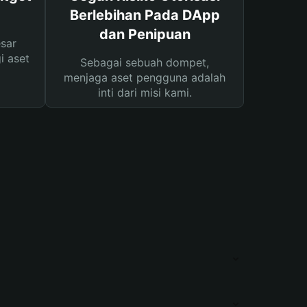
Berlebihan Pada DApp
dan Penipuan
sar
i aset
Sebagai sebuah dompet,
menjaga aset pengguna adalah
inti dari misi kami.