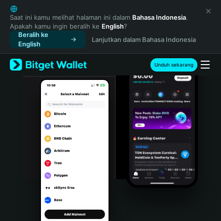
English
日本語
Saat ini kamu melihat halaman ini dalam
Bahasa Indonesia
.
Apakah kamu ingin beralih ke
English
?
Tiếng Việt
Beralih ke
Lanjutkan dalam Bahasa Indonesia
Русский
English
Español (Latinoamérica)
Türkçe
Unduh sekarang
Italiano
Français
Deutsch
简体中文
繁體中文
Português (Portugal)
Bahasa Indonesia
ภาษาไทย
हिन्दी
বাংলা
Español
Português (Brasil)
Español (Argentina)