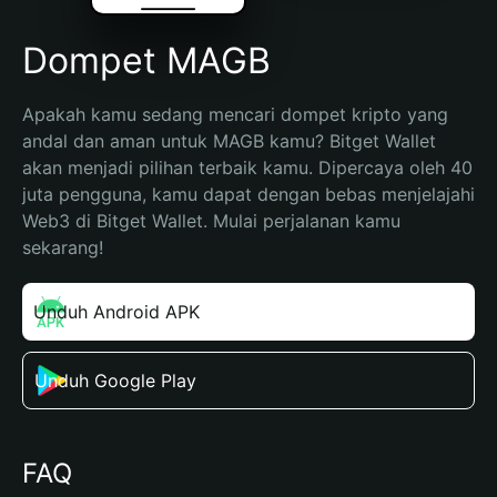
Dompet MAGB
Apakah kamu sedang mencari dompet kripto yang 
andal dan aman untuk MAGB kamu? Bitget Wallet 
akan menjadi pilihan terbaik kamu. Dipercaya oleh 40 
juta pengguna, kamu dapat dengan bebas menjelajahi 
Web3 di Bitget Wallet. Mulai perjalanan kamu 
sekarang!
Unduh Android APK
Unduh Google Play
FAQ