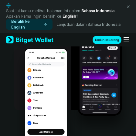
English
日本語
Saat ini kamu melihat halaman ini dalam
Bahasa Indonesia
.
Apakah kamu ingin beralih ke
English
?
Tiếng Việt
Beralih ke
Lanjutkan dalam Bahasa Indonesia
Русский
English
Español (Latinoamérica)
Türkçe
Unduh sekarang
Italiano
Français
Deutsch
简体中文
繁體中文
Português (Portugal)
Bahasa Indonesia
ภาษาไทย
हिन्दी
বাংলা
Español
Português (Brasil)
Español (Argentina)