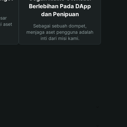
Berlebihan Pada DApp
dan Penipuan
sar
i aset
Sebagai sebuah dompet,
menjaga aset pengguna adalah
inti dari misi kami.