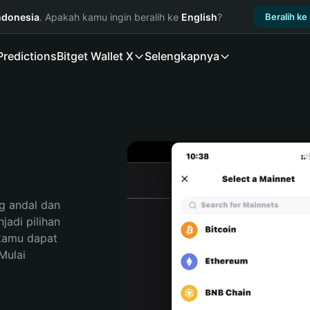
ndonesia
. Apakah kamu ingin beralih ke
English
?
Beralih ke
Predictions
Bitget Wallet X
Selengkapnya
 andal dan 
adi pilihan 
kamu dapat 
ulai 