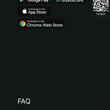
Unduh
FAQ