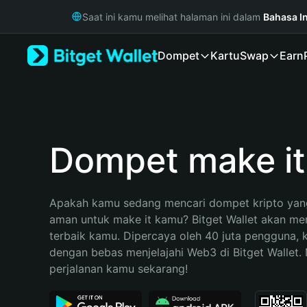
English
Saat ini kamu melihat halaman ini dalam
Bahasa I
日本語
Tiếng Việt
Dompet
Kartu
Swap
Earn
Русский
Español (Latinoamérica)
Türkçe
Italiano
Français
Deutsch
Dompet make it
简体中文
繁體中文
Português (Portugal)
Apakah kamu sedang mencari dompet kripto yang
Bahasa Indonesia
aman untuk make it kamu? Bitget Wallet akan menj
ภาษาไทย
terbaik kamu. Dipercaya oleh 40 juta pengguna, 
हिन्दी
dengan bebas menjelajahi Web3 di Bitget Wallet. M
বাংলা
perjalanan kamu sekarang!
Español
Português (Brasil)
Español (Argentina)