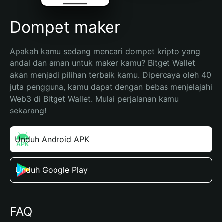
Dompet maker
Apakah kamu sedang mencari dompet kripto yang 
andal dan aman untuk maker kamu? Bitget Wallet 
akan menjadi pilihan terbaik kamu. Dipercaya oleh 40 
juta pengguna, kamu dapat dengan bebas menjelajahi 
Web3 di Bitget Wallet. Mulai perjalanan kamu 
sekarang!
Unduh Android APK
Unduh Google Play
FAQ