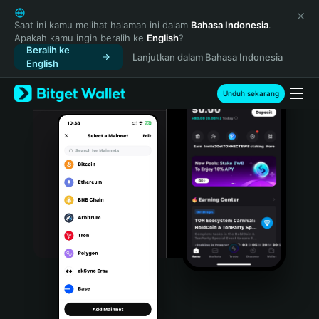
English
日本語
Saat ini kamu melihat halaman ini dalam
Bahasa Indonesia
.
Apakah kamu ingin beralih ke
English
?
Tiếng Việt
Beralih ke
Lanjutkan dalam Bahasa Indonesia
Русский
English
Español (Latinoamérica)
Türkçe
Unduh sekarang
Italiano
Français
Deutsch
简体中文
繁體中文
Português (Portugal)
Bahasa Indonesia
ภาษาไทย
हिन्दी
বাংলা
Español
Português (Brasil)
Español (Argentina)