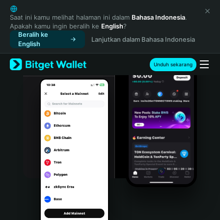
English
日本語
Saat ini kamu melihat halaman ini dalam
Bahasa Indonesia
.
Apakah kamu ingin beralih ke
English
?
Tiếng Việt
Beralih ke
Lanjutkan dalam Bahasa Indonesia
Русский
English
Español (Latinoamérica)
Türkçe
Unduh sekarang
Italiano
Français
Deutsch
简体中文
繁體中文
Português (Portugal)
Bahasa Indonesia
ภาษาไทย
हिन्दी
বাংলা
Español
Português (Brasil)
Español (Argentina)