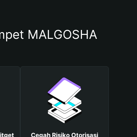
ompet MALGOSHA
itget
Cegah Risiko Otorisasi