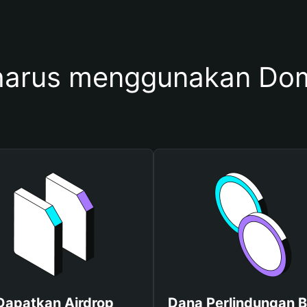
harus menggunakan D
Dapatkan Airdrop
Dana Perlindungan B