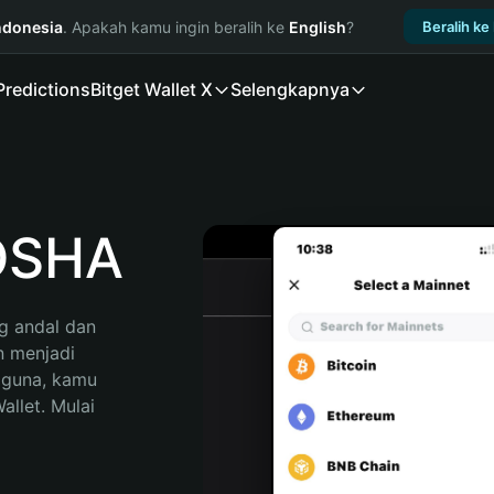
ndonesia
. Apakah kamu ingin beralih ke
English
?
Beralih ke
Predictions
Bitget Wallet X
Selengkapnya
OSHA
 andal dan 
 menjadi 
gguna, kamu 
llet. Mulai 