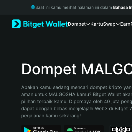
English
Saat ini kamu melihat halaman ini dalam
Bahasa I
日本語
Tiếng Việt
Dompet
Kartu
Swap
Earn
Русский
Español (Latinoamérica)
Türkçe
Italiano
Français
Deutsch
Dompet MALG
简体中文
繁體中文
Português (Portugal)
Apakah kamu sedang mencari dompet kripto yang
Bahasa Indonesia
aman untuk MALGOSHA kamu? Bitget Wallet akan
ภาษาไทย
pilihan terbaik kamu. Dipercaya oleh 40 juta pen
हिन्दी
dapat dengan bebas menjelajahi Web3 di Bitget Wa
বাংলা
perjalanan kamu sekarang!
Español
Português (Brasil)
Español (Argentina)