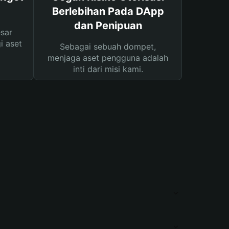
Berlebihan Pada DApp
dan Penipuan
sar
i aset
Sebagai sebuah dompet,
menjaga aset pengguna adalah
inti dari misi kami.