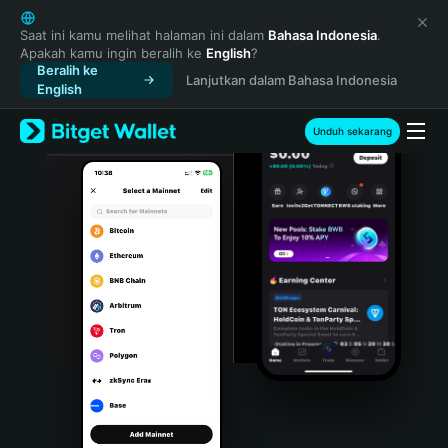
English
日本語
Saat ini kamu melihat halaman ini dalam
Bahasa Indonesia
.
Apakah kamu ingin beralih ke
English
?
Tiếng Việt
Beralih ke
Lanjutkan dalam Bahasa Indonesia
Русский
English
Español (Latinoamérica)
Türkçe
Unduh sekarang
Italiano
Français
Deutsch
简体中文
繁體中文
Português (Portugal)
Bahasa Indonesia
ภาษาไทย
हिन्दी
বাংলা
Español
Português (Brasil)
Español (Argentina)