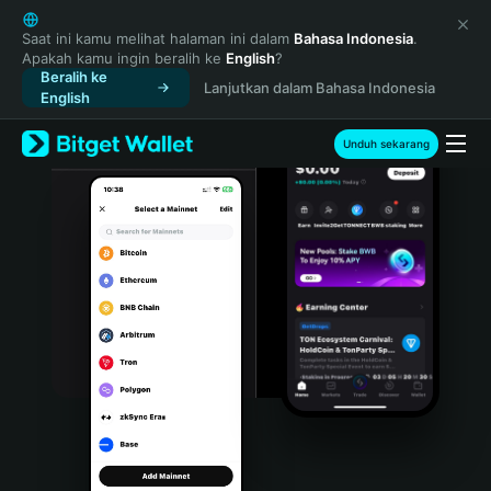
English
日本語
Saat ini kamu melihat halaman ini dalam
Bahasa Indonesia
.
Apakah kamu ingin beralih ke
English
?
Tiếng Việt
Beralih ke
Lanjutkan dalam Bahasa Indonesia
Русский
English
Español (Latinoamérica)
Türkçe
Unduh sekarang
Italiano
Français
Deutsch
简体中文
繁體中文
Português (Portugal)
Bahasa Indonesia
ภาษาไทย
हिन्दी
বাংলা
Español
Português (Brasil)
Español (Argentina)