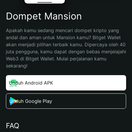
Dompet Mansion
Apakah kamu sedang mencari dompet kripto yang 
andal dan aman untuk Mansion kamu? Bitget Wallet 
akan menjadi pilihan terbaik kamu. Dipercaya oleh 40 
juta pengguna, kamu dapat dengan bebas menjelajahi 
Web3 di Bitget Wallet. Mulai perjalanan kamu 
sekarang!
Unduh Android APK
Unduh Google Play
FAQ