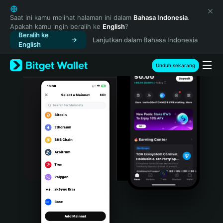
English
日本語
Saat ini kamu melihat halaman ini dalam
Bahasa Indonesia
.
Apakah kamu ingin beralih ke
English
?
Tiếng Việt
Beralih ke
Lanjutkan dalam Bahasa Indonesia
Русский
English
Español (Latinoamérica)
Türkçe
Unduh sekarang
Italiano
Français
Deutsch
简体中文
繁體中文
Português (Portugal)
Bahasa Indonesia
ภาษาไทย
हिन्दी
বাংলা
Español
Português (Brasil)
Español (Argentina)