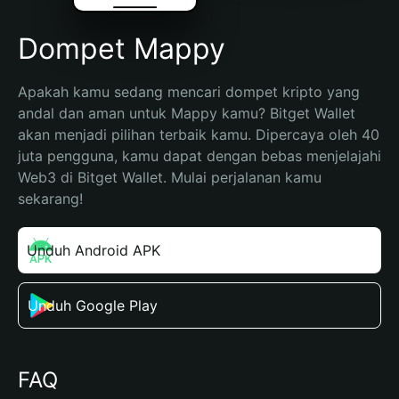
Dompet Mappy
Apakah kamu sedang mencari dompet kripto yang 
andal dan aman untuk Mappy kamu? Bitget Wallet 
akan menjadi pilihan terbaik kamu. Dipercaya oleh 40 
juta pengguna, kamu dapat dengan bebas menjelajahi 
Web3 di Bitget Wallet. Mulai perjalanan kamu 
sekarang!
Unduh Android APK
Unduh Google Play
FAQ